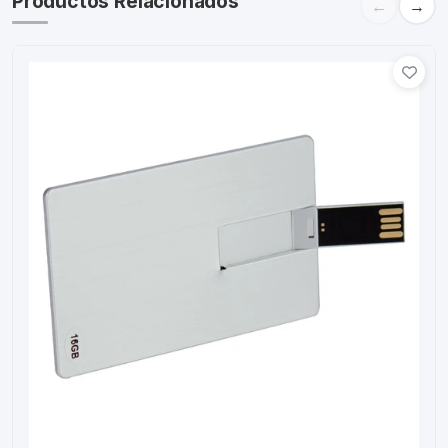
Productos Relacionados
←
→