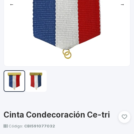
←
→
Cinta Condecoración Ce-tri
Código:
CBI591077032