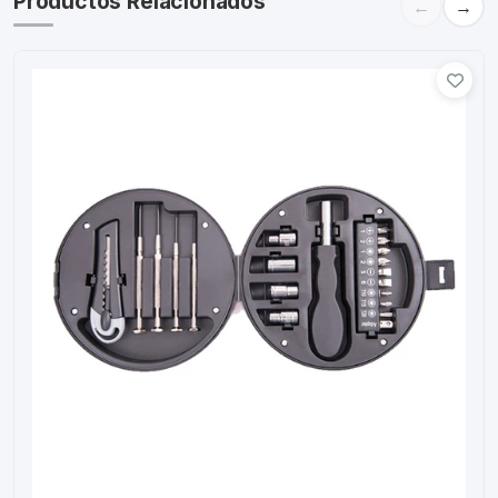
Productos Relacionados
←
→