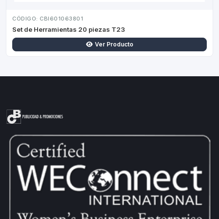
CÓDIGO: CBI601063801
Set de Herramientas 20 piezas T23
Ver Producto