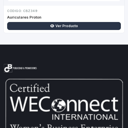
CÓDIGO: CBZ349
Auriculares Proton
Ver Producto