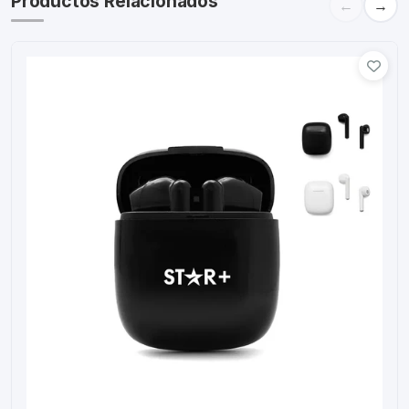
Productos Relacionados
←
→